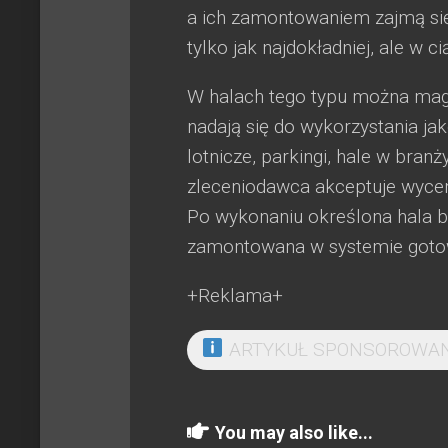
a ich zamontowaniem zajmą się
tylko jak najdokładniej, ale w c
W halach tego typu można mag
nadają się do wykorzystania ja
lotnicze, parkingi, hale w bran
zleceniodawca akceptuje wycen
Po wykonaniu określona hala b
zamontowana w systemie goto
+Reklama+
ARTYKUŁ SPONSOROWA
You may also like...