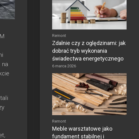
SM
Remont
Zdalnie czy z oględzinami: jak
dobrać tryb wykonania
mi
świadectwa energetycznego
 na
6 marca 2026
kcie
tali
zy
Remont
Meble warsztatowe jako
t,
fundament stabilnej i