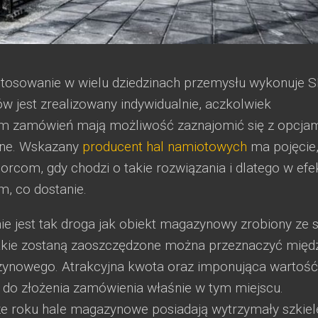
stosowanie w wielu dziedzinach przemysłu wykonuje 
 jest zrealizowany indywidualnie, aczkolwiek
em zamówień mają możliwość zaznajomić się z opcja
ine. Wskazany
producent hal namiotowych
ma pojęcie,
orcom, gdy chodzi o takie rozwiązania i dlatego w efe
m, co dostanie.
 jest tak droga jak obiekt magazynowy zrobiony ze s
jakie zostaną zaoszczędzone można przeznaczyć międ
zynowego. Atrakcyjna kwota oraz imponująca wartość
do złożenia zamówienia właśnie w tym miejscu.
ze roku hale magazynowe posiadają wytrzymały szkiele