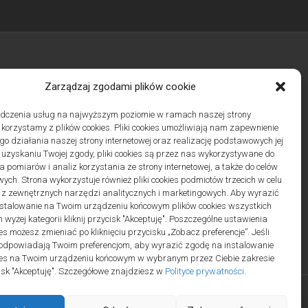
Archiwa
Zarządzaj zgodami plików cookie
adczenia usług na najwyższym poziomie w ramach naszej strony
j korzystamy z plików cookies. Pliki cookies umożliwiają nam zapewnienie
o działania naszej strony internetowej oraz realizację podstawowych jej
Polityka plików cookies (EU)
|
Polityka prywatności
po uzyskaniu Twojej zgody, pliki cookies są przez nas wykorzystywane do
 pomiarów i analiz korzystania ze strony internetowej, a także do celów
ych. Strona wykorzystuje również pliki cookies podmiotów trzecich w celu
 z zewnętrznych narzędzi analitycznych i marketingowych. Aby wyrazić
stalowanie na Twoim urządzeniu końcowym plików cookies wszystkich
wyżej kategorii kliknij przycisk "Akceptuję". Poszczególne ustawienia
es możesz zmieniać po kliknięciu przycisku „Zobacz preferencje”. Jeśli
odpowiadają Twoim preferencjom, aby wyrazić zgodę na instalowanie
ies na Twoim urządzeniu końcowym w wybranym przez Ciebie zakresie
ycisk "Akceptuję". Szczegółowe znajdziesz w
Polityce prywatności
.