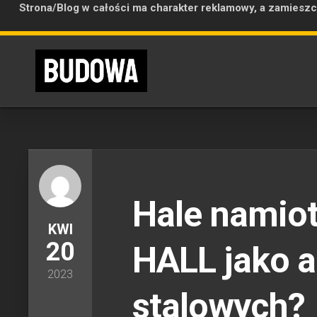
Strona/Blog w całości ma charakter reklamowy, a zamieszc
Skip
to
content
Hale namio
KWI
20
HALL jako a
2023
stalowych?