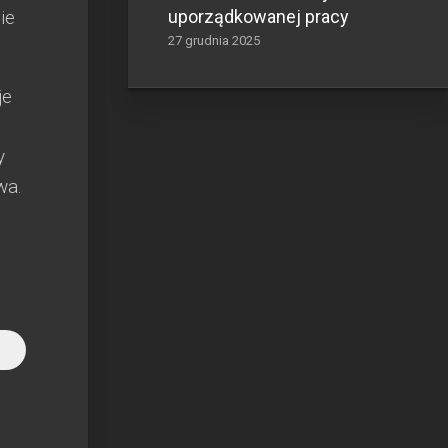
ie
uporządkowanej pracy
27 grudnia 2025
je
y
wa.