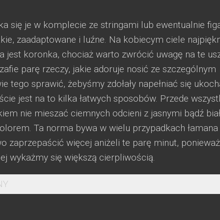
się je w komplecie ze stringami lub ewentualnie fig
tkie, zaadaptowane i luźne. Na kobiecym ciele najpiękn
ta jest koronka, chociaż warto zwrócić uwagę na te us
zafie parę rzeczy, jakie adoruje nosić ze szczególnym
e tego sprawić, żebyśmy zdołały napełniać się ukoc
ęście jest na to kilka łatwych sposobów. Przede wszys
iem nie mieszać ciemnych odcieni z jasnymi bądź biał
 kolorem. Ta norma bywa w wielu przypadkach łamana
 zaprzepaścić więcej aniżeli te parę minut, ponieważ
ej wykażmy się większą cierpliwością.
NY