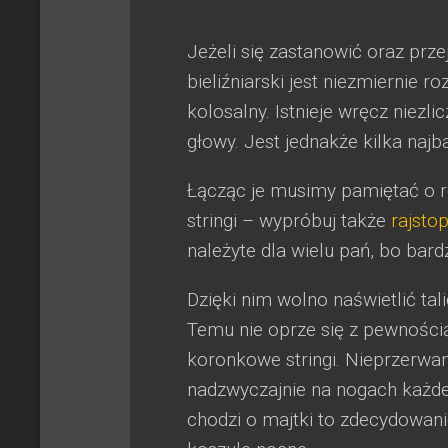
Jeżeli się zastanowić oraz prz
bieliźniarski jest niezmiernie r
kolosalny. Istnieje wręcz niez
głowy. Jest jednakże kilka naj
Łącząc je musimy pamiętać o ro
stringi – wypróbuj także
rajstop
należyte dla wielu pań, bo bard
Dzięki nim wolno naświetlić tal
Temu nie oprze się z pewności
koronkowe stringi. Nieprzerwa
nadzwyczajnie na nogach każdej
chodzi o majtki to zdecydowanie