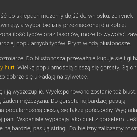
ejść po sklepach możemy dojść do wniosku, że rynek
ozwinięty, a wybór bielizny przeznaczonej dla kobiet
liczona ilość typów oraz fasonów, może to wywołać zaw
bardziej popularnych typów. Prym wiodą biustonosze.
zmiarze. Do biustonosza przeważnie kupuje się figi 
y hurt
. Wielką popularnością cieszą się gorsety. Są on
zo dobrze się układają na sylwetce.
ię i ją wyszczuplić. Wyeksponowane zostanie też biust.
ą żaden mężczyzna. Do gorsetu najbardziej pasują
ną popularnością cieszą się także pończochy. Wygląda
 pani. Wspaniale wypadają jako duet z gorsetem. Jeśl
 najbardziej pasują stringi. Do bielizny zaliczamy rów