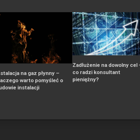
Zadłużenie na dowolny cel 
co radzi konsultant
nstalacja na gaz płynny –
pieniężny?
laczego warto pomyśleć o
udowie instalacji