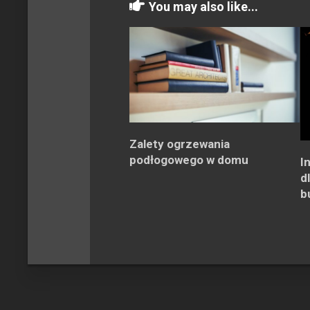
You may also like...
Zalety ogrzewania
podłogowego w domu
I
d
b