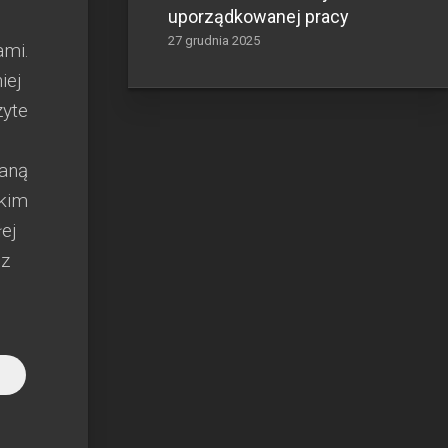
uporządkowanej pracy
27 grudnia 2025
ami.
iej
zyte
haną
tkim
ej
 z