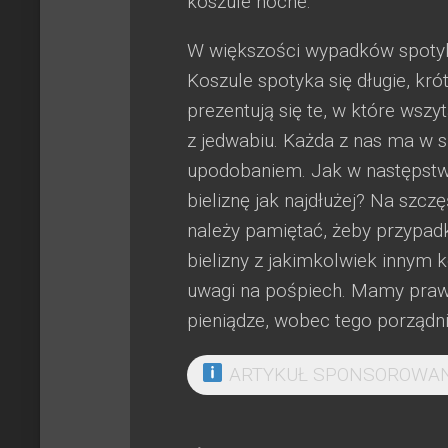
koszule nocne.
W większości wypadków spotyka 
Koszule spotyka się długie, kró
prezentują się te, w które wszy
z jedwabiu. Każda z nas ma w s
upodobaniem. Jak w następstwi
bieliznę jak najdłużej? Na szcz
należy pamiętać, żeby przypadk
bielizny z jakimkolwiek innym
uwagi na pośpiech. Mamy prawo
pieniądze, wobec tego porządni
ARTYKUŁ SPONSOROWA