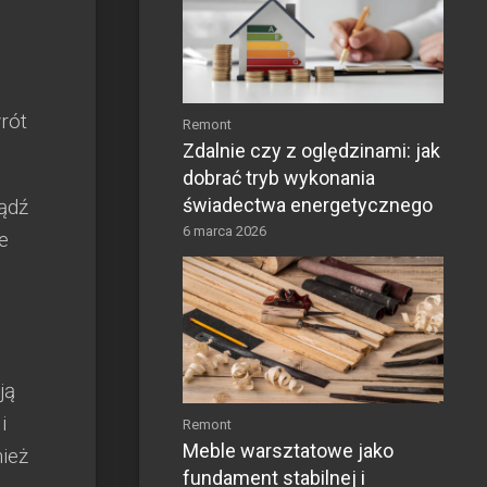
rót
Remont
Zdalnie czy z oględzinami: jak
dobrać tryb wykonania
świadectwa energetycznego
bądź
6 marca 2026
e
ją
i
Remont
Meble warsztatowe jako
nież
fundament stabilnej i