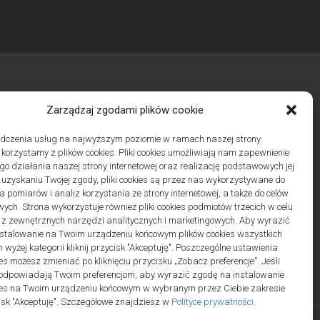
Archiwa
Zarządzaj zgodami plików cookie
adczenia usług na najwyższym poziomie w ramach naszej strony
j korzystamy z plików cookies. Pliki cookies umożliwiają nam zapewnienie
o działania naszej strony internetowej oraz realizację podstawowych jej
Polityka plików cookies (EU)
|
Polityka prywatności
po uzyskaniu Twojej zgody, pliki cookies są przez nas wykorzystywane do
 pomiarów i analiz korzystania ze strony internetowej, a także do celów
ych. Strona wykorzystuje również pliki cookies podmiotów trzecich w celu
 z zewnętrznych narzędzi analitycznych i marketingowych. Aby wyrazić
stalowanie na Twoim urządzeniu końcowym plików cookies wszystkich
wyżej kategorii kliknij przycisk "Akceptuję". Poszczególne ustawienia
es możesz zmieniać po kliknięciu przycisku „Zobacz preferencje”. Jeśli
odpowiadają Twoim preferencjom, aby wyrazić zgodę na instalowanie
ies na Twoim urządzeniu końcowym w wybranym przez Ciebie zakresie
ycisk "Akceptuję". Szczegółowe znajdziesz w
Polityce prywatności
.