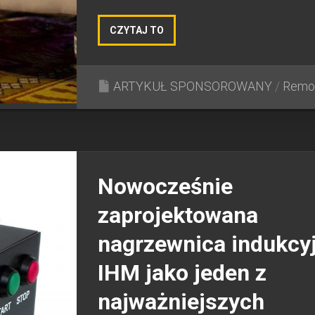
CZYTAJ TO
ARTYKUŁ SPONSOROWANY
/
Remo
Nowocześnie
zaprojektowana
nagrzewnica indukcy
IHM jako jeden z
najważniejszych