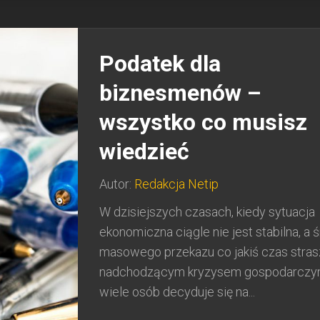
Podatek dla
biznesmenów –
wszystko co musisz
wiedzieć
Autor:
Redakcja Netip
W dzisiejszych czasach, kiedy sytuacja
ekonomiczna ciągle nie jest stabilna, a ś
masowego przekazu co jakiś czas stra
nadchodzącym kryzysem gospodarczy
wiele osób decyduje się na...