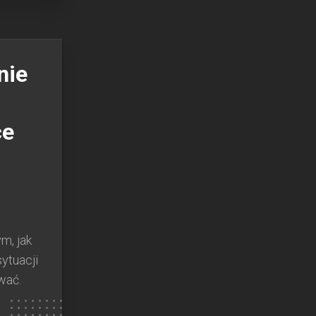
nie
ce
m, jak
ytuacji
wać.