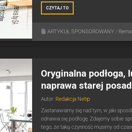
CZYTAJ TO
ARTYKUŁ SPONSOROWANY
/
Remo
Oryginalna podłoga, 
naprawa starej posad
Autor:
Redakcja Netip
Zastanawiamy się nad tym, w jaki sposó
odnawia się podłogę. Zdajemy sobie sp
tego, że taką czynność musimy od czas