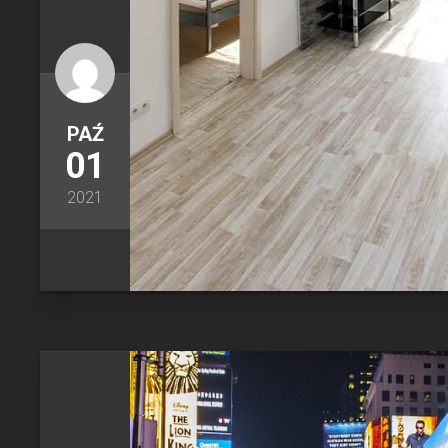
PAŹ
01
2021