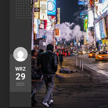
WRZ
29
2021