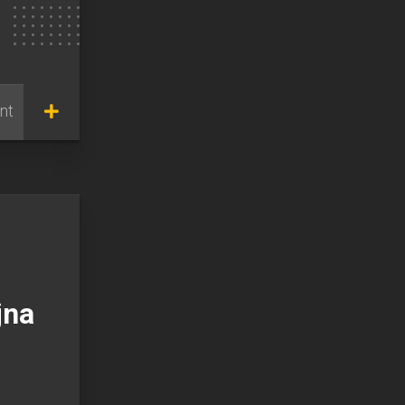
nt
jna