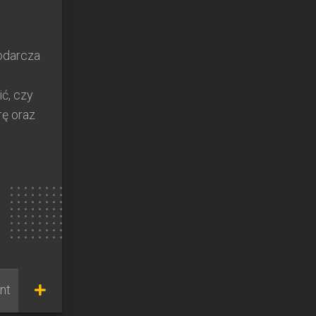
odarcza
ić, czy
rę oraz
nt