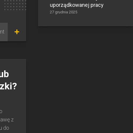
uporządkowanej pracy
27 grudnia 2025
nt
lub
zki?
b
rawę z
u do