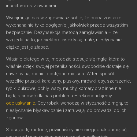
insektami oraz owadami.
Wynajmując nas w zapewniasz sobie, że praca zostanie
wykonana nie tylko dogłębnie, jakkolwiek przede wszystkim
bezpiecznie. Dezynsekcja metodą zamgławiania – ze
względu na to, jak niektóre insekty są małe, niesłychanie
ciężko jest je złapać.
Właśnie dlatego w tej metodzie stosuje się mgłę, która to
właśnie dzięki swojej przenikalności, swobodnie dostaje się
nawet w najtrudniej dostępne miejsca. W ten sposób
wszelkie prusaki, karaluchy, pluskwy, mrówki, osy, szerszenie,
rybiki cukrowe, pchły, wszy, muchy, komary oraz inne nie
będą stanowić dla nas problemu – rekomendujemy
odpluskwianie
. Gdy robaki wchodzą w styczność z mgłą, to
niesłychanie błyskawicznie i zatruwają, co prowadzi do ich
zgonów.
Stosując tę metodę, powinniśmy niemniej jednak pamiętać,