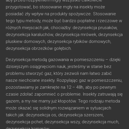
aby przed rozpyleniem mgły wszystko całkowicie
przygotować, bo stosowanie mgły na insekty może
posiadać zły wpływ na produkty spożywcze. Stosowanie
tego typu metody, może być bardzo popłatne i rzeczowe w
różnych miejscach jak, chociażby: dezynsekcja prusaków,
dezynsekcja karaluchów, dezynsekcja mrówek, dezynsekcja
pluskiew domowych, dezynsekcja rybików domowych,
dezynsekcja obrzeżków gołębich.
Dezynsekcja metodą gazowania w pomieszczeniu – dzięki
dzisiejszym osiągnięciom nauk, jesteśmy w stanie bez
problemu stworzyć gaz, który zezwoli nam łatwo zabić
nasze niechciane insekty. Rozpylając gaz w pomieszczeniu,
pozostawiamy je zamknięte na 12 – 48h, aby po pewnym
czasie zdołać zapomnieć o problemie. Insekty zatruwają się
gazem, a my nie mamy już kłopotów. Tego rodzaju metoda
może okazać się solidnym rozwiązaniem w sytuacjach
takich jak: dezynsekcja os, dezynsekcja szerszeni,
dezynsekcja pcheł, dezynsekcja wszy, dezynsekcja much,
dezynsekcja komarów.