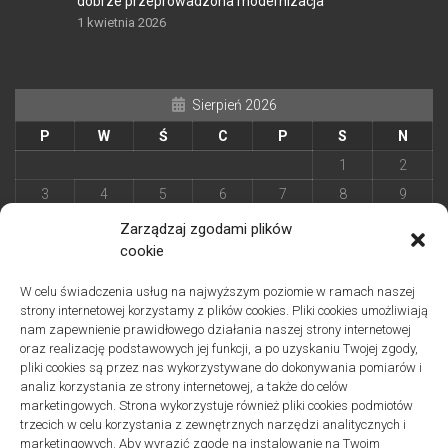
dobrze przeprowadzona modernizacja
1 kwietnia 2026
Sierpień 2026
P
W
Ś
C
P
S
N
1
2
3
4
5
6
7
8
9
10
11
12
13
14
15
16
Zarządzaj zgodami plików
cookie
17
18
19
20
21
22
23
24
25
26
27
28
29
30
W celu świadczenia usług na najwyższym poziomie w ramach naszej
31
strony internetowej korzystamy z plików cookies. Pliki cookies umożliwiają
nam zapewnienie prawidłowego działania naszej strony internetowej
« Kwi
oraz realizację podstawowych jej funkcji, a po uzyskaniu Twojej zgody,
pliki cookies są przez nas wykorzystywane do dokonywania pomiarów i
analiz korzystania ze strony internetowej, a także do celów
Archiwa
marketingowych. Strona wykorzystuje również pliki cookies podmiotów
trzecich w celu korzystania z zewnętrznych narzędzi analitycznych i
marketingowych. Aby wyrazić zgodę na instalowanie na Twoim